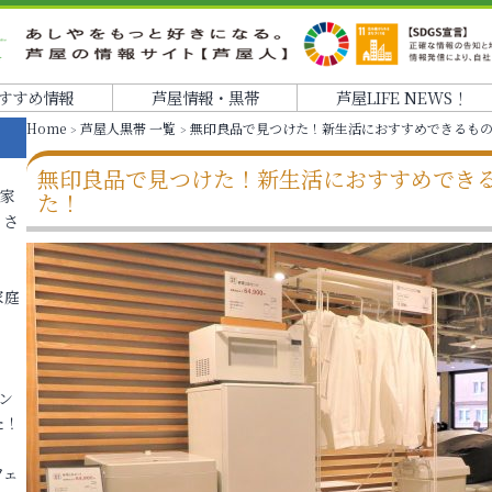
すすめ情報
芦屋情報・黒帯
芦屋LIFE NEWS！
Home
芦屋人黒帯 一覧
無印良品で見つけた！新生活におすすめできるも
無印良品で見つけた！新生活におすすめでき
各家
た！
りさ
家庭
ン
た！
フェ