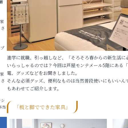
着
各家
りさ
ープ
進学に就職、引っ越しなど、「そろそろ春からの新生活に
いらっしゃるのでは？今回は芦屋モンテメール5階にある
電、グッズなどをお聞きしました。
各家
そんな必須グッズ、便利なものは当然普段使いにもいいん
りさ
もあわせてご紹介します。
ナシ
「板と脚でできた家具」
本当