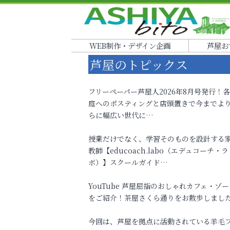
WEB制作・デザイン企画
芦屋お
芦屋のトピックス
フリーペーパー芦屋人2026年8月号発行！
庭へのポスティングと店頭置きで今までよ
らに幅広い世代に…
授業だけでなく、学習そのものを設計する
教師【educoach.labo（エデュコーチ・ラ
ボ）】スクールガイド…
YouTube 芦屋屈指のおしゃれカフェ・ゾー
をご紹介！茶屋さくら通りをお散歩しまし
今回は、芦屋を拠点に活動されている羊毛