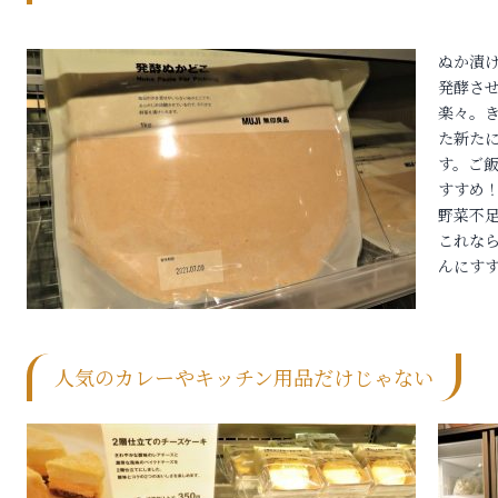
ぬか漬
発酵さ
楽々。
た新た
す。ご
」
すすめ
野菜不
これな
んにす
人気のカレーやキッチン用品だけじゃない