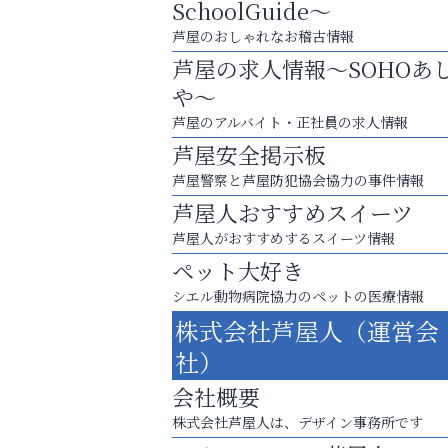
SchoolGuide～
阪神相続相談協会
芦屋のおしゃれなお稽古情報
芦屋の求人情報～SOHOあ
や～
芦屋のアルバイト・正社員の求人情報
芦屋安全掲示板
芦屋警察と芦屋防犯協会協力の事件情報
芦屋人おすすめスイーツ
芦屋人がおすすめするスイーツ情報
ペット大好き
シエル動物病院協力のペットの医療情報
株式会社芦屋人（運営会
まずは話してみませんか？
社）
「相続」無料相談会カフェ
会社概要
ラ・ミカ矯正歯科
株式会社芦屋人は、デザイン事務所です