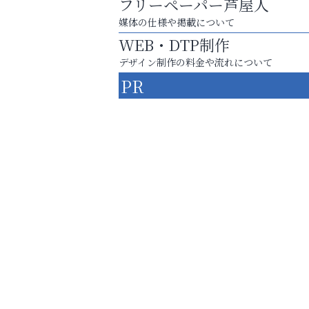
フリーペーパー芦屋人
媒体の仕様や掲載について
WEB・DTP制作
デザイン制作の料金や流れについて
PR
お一人おひとりに合う治療をご提案
口元から始まる、自分らしい毎日を
アテイン音楽教室