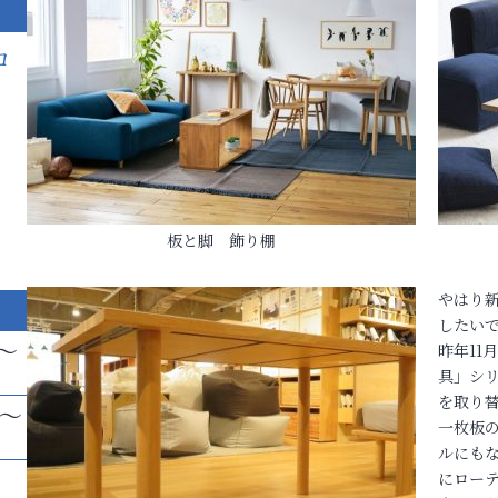
ロ
板と脚 飾り棚
やはり
したい
～
昨年11
具」シ
を取り
帯～
一枚板
ルにも
にロー