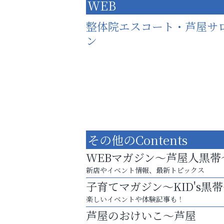
WEB
整体院エスコート・芦屋サ
ン
その他のContents
WEBマガジン～芦屋人黒帯
新店やイベント情報、最新トピックス
子育てマガジン～KID's黒
楽しいイベントや体験記事も！
猫背･側弯、背骨の歪みを
芦屋のおけいこ～芦屋
整えませんか？