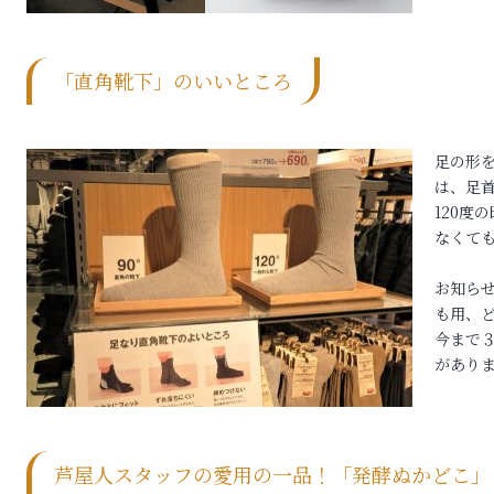
「直角靴下」のいいところ
足の形
は、足首
120度
なくて
ク
お知ら
も用、ど
今まで
があり
芦屋人スタッフの愛用の一品！「発酵ぬかどこ」