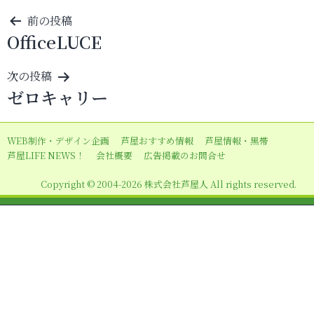
投
前の投稿
OfficeLUCE
稿
ナ
次の投稿
ビ
ゼロキャリー
ゲ
ー
WEB制作・デザイン企画
芦屋おすすめ情報
芦屋情報・黒帯
シ
芦屋LIFE NEWS！
会社概要
広告掲載のお問合せ
ョ
Copyright © 2004-2026 株式会社芦屋人 All rights reserved.
ン