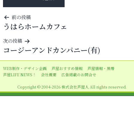
投
前の投稿
うはらホームカフェ
稿
ナ
次の投稿
ビ
コージーアンドカンパニー(有)
ゲ
ー
WEB制作・デザイン企画
芦屋おすすめ情報
芦屋情報・黒帯
シ
芦屋LIFE NEWS！
会社概要
広告掲載のお問合せ
ョ
Copyright © 2004-2026 株式会社芦屋人 All rights reserved.
ン