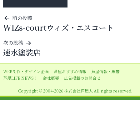
投
前の投稿
WIZs-courtウィズ・エスコート
稿
ナ
次の投稿
ビ
速水塗装店
ゲ
ー
WEB制作・デザイン企画
芦屋おすすめ情報
芦屋情報・黒帯
シ
芦屋LIFE NEWS！
会社概要
広告掲載のお問合せ
ョ
Copyright © 2004-2026 株式会社芦屋人 All rights reserved.
ン