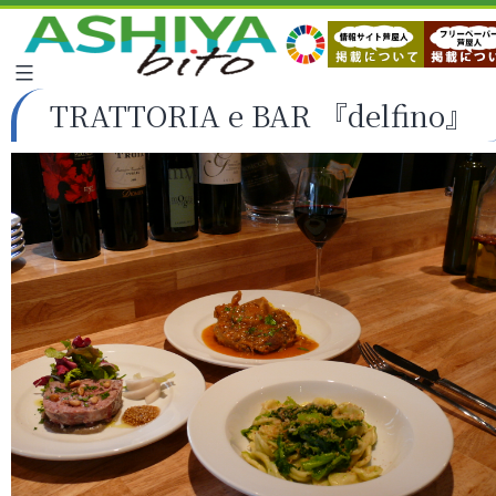
TRATTORIA e BAR 『delfino』