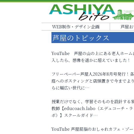
WEB制作・デザイン企画
芦屋お
芦屋のトピックス
YouTube 芦屋の山の上にある老人ホーム
入したら、想像を遥かに超えていました！
フリーペーパー芦屋人2026年8月号発行！
庭へのポスティングと店頭置きで今までよ
らに幅広い世代に…
授業だけでなく、学習そのものを設計する
教師【educoach.labo（エデュコーチ・ラ
ボ）】スクールガイド…
YouTube 芦屋屈指のおしゃれカフェ・ゾー