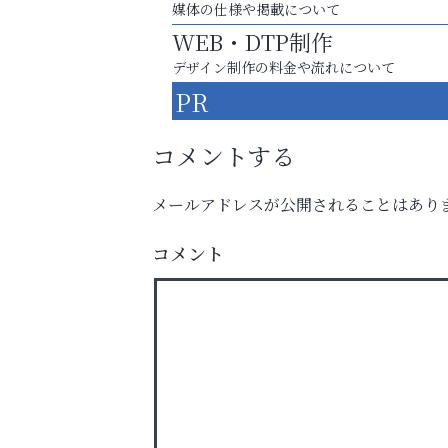
媒体の仕様や掲載について
WEB・DTP制作
デザイン制作の料金や流れについて
PR
コメントする
メールアドレスが公開されることはあり
８周年コースが半額以下の8,000円！
神戸牛ステーキに舌鼓♪
コメント
杉塾 芦屋校