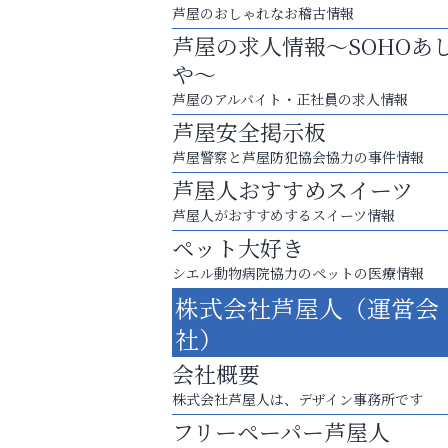
芦屋のおしゃれなお稽古情報
芦屋の求人情報～SOHOあ
や～
芦屋のアルバイト・正社員の求人情報
芦屋安全掲示板
芦屋警察と芦屋防犯協会協力の事件情報
芦屋人おすすめスイーツ
芦屋人がおすすめするスイーツ情報
ペット大好き
芦屋・西宮・神戸の新店舗PRやリニューア
シエル動物病院協力のペットの医療情報
知などお気軽にご相談ください。
株式会社芦屋人（運営会
そうさくてっぱん樹々
社）
会社概要
株式会社芦屋人は、デザイン事務所です
フリーペーパー芦屋人