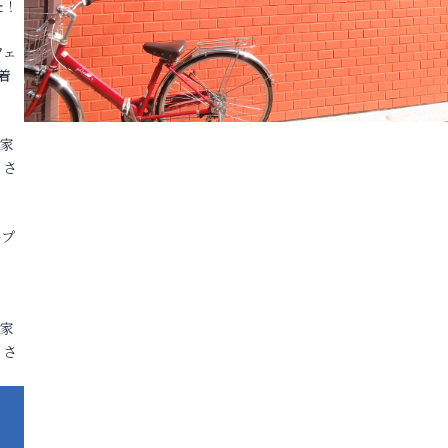
た！
フェ
着
各家
りさ
ープ
各家
りさ