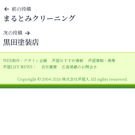
投
前の投稿
まるとみクリーニング
稿
ナ
次の投稿
ビ
黒田塗装店
ゲ
ー
WEB制作・デザイン企画
芦屋おすすめ情報
芦屋情報・黒帯
シ
芦屋LIFE NEWS！
会社概要
広告掲載のお問合せ
ョ
Copyright © 2004-2026 株式会社芦屋人 All rights reserved.
ン