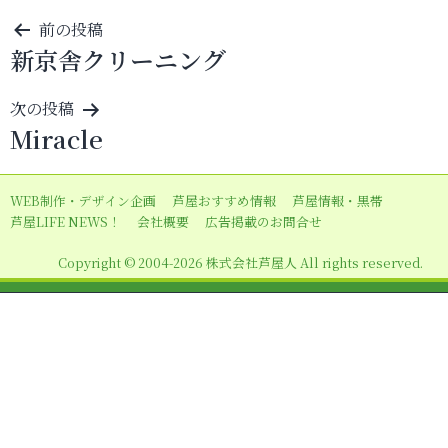
投
前の投稿
新京舎クリーニング
稿
ナ
次の投稿
ビ
Miracle
ゲ
ー
WEB制作・デザイン企画
芦屋おすすめ情報
芦屋情報・黒帯
シ
芦屋LIFE NEWS！
会社概要
広告掲載のお問合せ
ョ
Copyright © 2004-2026 株式会社芦屋人 All rights reserved.
ン