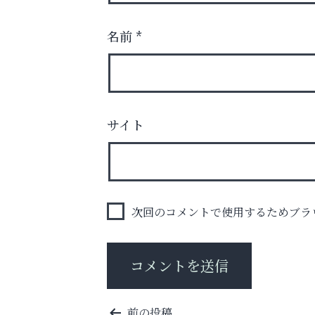
名前
*
お子さまにも大人にも、優しく寄り添う
OTTO南芦屋浜皮膚科クリニック、開院！
サイト
芦屋インターナショナルス
ール
次回のコメントで使用するためブラ
投
前の投稿