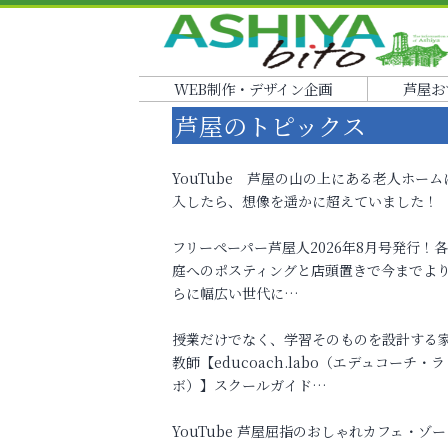
WEB制作・デザイン企画
芦屋お
芦屋のトピックス
YouTube 芦屋の山の上にある老人ホーム
入したら、想像を遥かに超えていました！
フリーペーパー芦屋人2026年8月号発行！
庭へのポスティングと店頭置きで今までよ
らに幅広い世代に…
授業だけでなく、学習そのものを設計する
教師【educoach.labo（エデュコーチ・ラ
ボ）】スクールガイド…
YouTube 芦屋屈指のおしゃれカフェ・ゾー