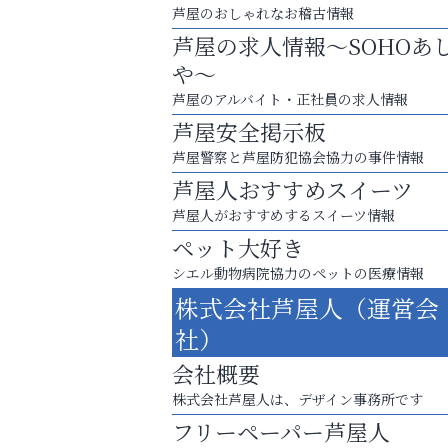
芦屋のおしゃれなお稽古情報
芦屋の求人情報～SOHOあ
や～
芦屋のアルバイト・正社員の求人情報
芦屋安全掲示板
芦屋警察と芦屋防犯協会協力の事件情報
芦屋人おすすめスイーツ
芦屋人がおすすめするスイーツ情報
ペット大好き
シエル動物病院協力のペットの医療情報
あなたらしく奏でる、音楽の時間
株式会社芦屋人（運営会
Y-SPIRAL（ワイスパイラ
社）
会社概要
株式会社芦屋人は、デザイン事務所です
フリーペーパー芦屋人