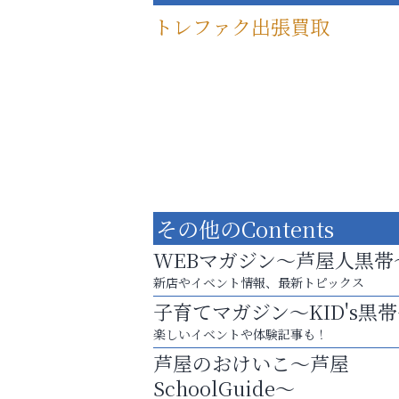
トレファク出張買取
その他のContents
WEBマガジン～芦屋人黒帯
新店やイベント情報、最新トピックス
子育てマガジン～KID's黒
査定のプロが心を込めて出張査定
楽しいイベントや体験記事も！
ご不要品の売却はトレファク出張買取へ
芦屋のおけいこ～芦屋
アテイン音楽教室
SchoolGuide～