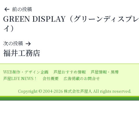
投
前の投稿
GREEN DISPLAY（グリーンディスプ
稿
イ）
ナ
ビ
次の投稿
ゲ
福井工務店
ー
シ
WEB制作・デザイン企画
芦屋おすすめ情報
芦屋情報・黒帯
ョ
芦屋LIFE NEWS！
会社概要
広告掲載のお問合せ
ン
Copyright © 2004-2026 株式会社芦屋人 All rights reserved.