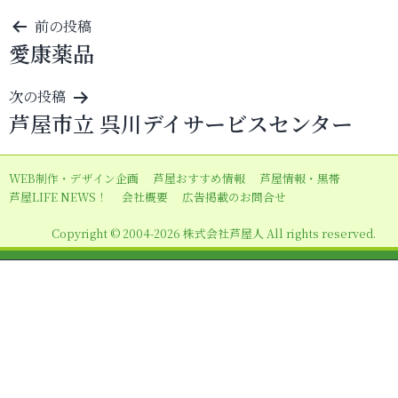
投
前の投稿
愛康薬品
稿
ナ
次の投稿
ビ
芦屋市立 呉川デイサービスセンター
ゲ
ー
WEB制作・デザイン企画
芦屋おすすめ情報
芦屋情報・黒帯
シ
芦屋LIFE NEWS！
会社概要
広告掲載のお問合せ
ョ
Copyright © 2004-2026 株式会社芦屋人 All rights reserved.
ン