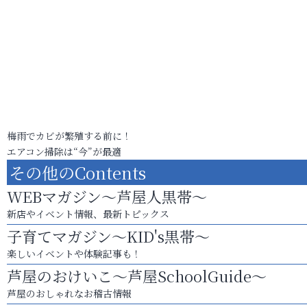
梅雨でカビが繁殖する前に！
エアコン掃除は“今”が最適
その他のContents
WEBマガジン～芦屋人黒帯～
新店やイベント情報、最新トピックス
子育てマガジン～KID's黒帯～
楽しいイベントや体験記事も！
芦屋のおけいこ～芦屋SchoolGuide～
芦屋のおしゃれなお稽古情報