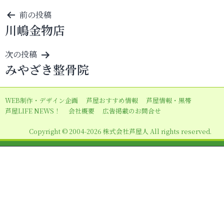
投
前の投稿
川嶋金物店
稿
ナ
次の投稿
ビ
みやざき整骨院
ゲ
ー
WEB制作・デザイン企画
芦屋おすすめ情報
芦屋情報・黒帯
シ
芦屋LIFE NEWS！
会社概要
広告掲載のお問合せ
ョ
Copyright © 2004-2026 株式会社芦屋人 All rights reserved.
ン