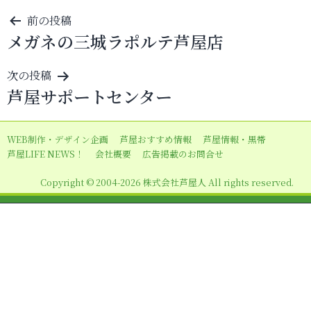
投
前の投稿
メガネの三城ラポルテ芦屋店
稿
ナ
次の投稿
ビ
芦屋サポートセンター
ゲ
ー
WEB制作・デザイン企画
芦屋おすすめ情報
芦屋情報・黒帯
シ
芦屋LIFE NEWS！
会社概要
広告掲載のお問合せ
ョ
Copyright © 2004-2026 株式会社芦屋人 All rights reserved.
ン