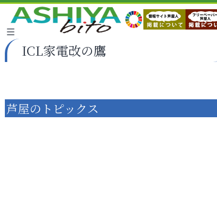
ICL家電改の鷹
芦屋のトピックス