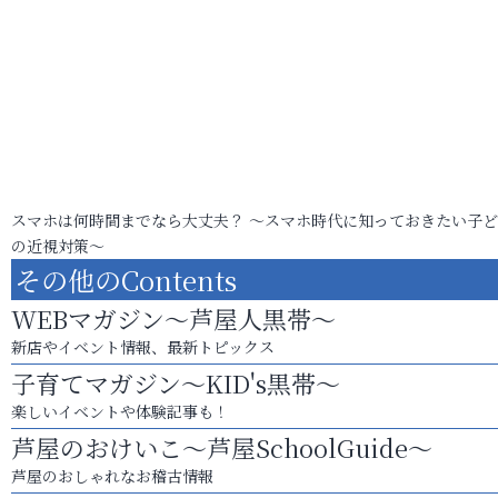
スマホは何時間までなら大丈夫？ ～スマホ時代に知っておきたい子
の近視対策～
その他のContents
WEBマガジン～芦屋人黒帯～
新店やイベント情報、最新トピックス
子育てマガジン～KID's黒帯～
楽しいイベントや体験記事も！
芦屋のおけいこ～芦屋SchoolGuide～
芦屋のおしゃれなお稽古情報