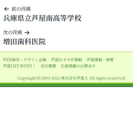
投
前の投稿
兵庫県立芦屋南高等学校
稿
ナ
次の投稿
ビ
増田歯科医院
ゲ
ー
WEB制作・デザイン企画
芦屋おすすめ情報
芦屋情報・黒帯
シ
芦屋LIFE NEWS！
会社概要
広告掲載のお問合せ
ョ
Copyright © 2004-2026 株式会社芦屋人 All rights reserved.
ン