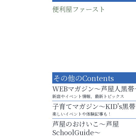
便利屋ファースト
その他のContents
WEBマガジン～芦屋人黒帯
新店やイベント情報、最新トピックス
子育てマガジン～KID's黒
庭のお手入れから遺品整理まで
楽しいイベントや体験記事も！
ちょっとしたお困りごともOK!
芦屋のおけいこ～芦屋
トレファク出張買取
SchoolGuide～