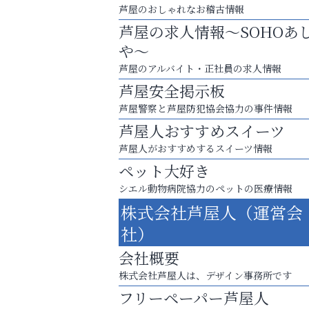
芦屋のおしゃれなお稽古情報
芦屋の求人情報～SOHOあ
や～
芦屋のアルバイト・正社員の求人情報
芦屋安全掲示板
芦屋警察と芦屋防犯協会協力の事件情報
芦屋人おすすめスイーツ
芦屋人がおすすめするスイーツ情報
ペット大好き
シエル動物病院協力のペットの医療情報
査定のプロが心を込めて出張査定
株式会社芦屋人（運営会
ご不要品の売却はトレファク出張買取へ
社）
阪神相続相談協会
会社概要
株式会社芦屋人は、デザイン事務所です
フリーペーパー芦屋人