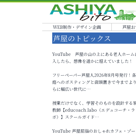
WEB制作・デザイン企画
芦屋お
芦屋のトピックス
YouTube 芦屋の山の上にある老人ホーム
入したら、想像を遥かに超えていました！
フリーペーパー芦屋人2026年8月号発行！
庭へのポスティングと店頭置きで今までよ
らに幅広い世代に…
授業だけでなく、学習そのものを設計する
教師【educoach.labo（エデュコーチ・ラ
ボ）】スクールガイド…
YouTube 芦屋屈指のおしゃれカフェ・ゾー