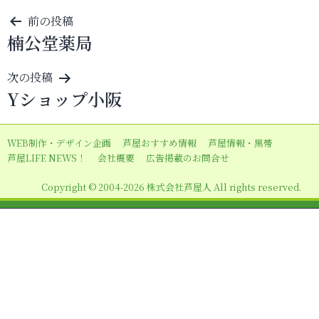
投
前の投稿
楠公堂薬局
稿
ナ
次の投稿
ビ
Yショップ小阪
ゲ
ー
WEB制作・デザイン企画
芦屋おすすめ情報
芦屋情報・黒帯
シ
芦屋LIFE NEWS！
会社概要
広告掲載のお問合せ
ョ
Copyright © 2004-2026 株式会社芦屋人 All rights reserved.
ン