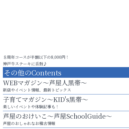
８周年コースが半額以下の8,000円！
神戸牛ステーキに舌鼓♪
その他のContents
WEBマガジン～芦屋人黒帯～
新店やイベント情報、最新トピックス
子育てマガジン～KID's黒帯～
楽しいイベントや体験記事も！
芦屋のおけいこ～芦屋SchoolGuide～
芦屋のおしゃれなお稽古情報