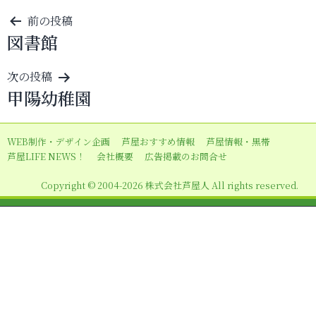
投
前の投稿
図書館
稿
ナ
次の投稿
ビ
甲陽幼稚園
ゲ
ー
WEB制作・デザイン企画
芦屋おすすめ情報
芦屋情報・黒帯
シ
芦屋LIFE NEWS！
会社概要
広告掲載のお問合せ
ョ
Copyright © 2004-2026 株式会社芦屋人 All rights reserved.
ン