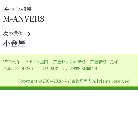
投
前の投稿
M-ANVERS
稿
ナ
次の投稿
ビ
小金屋
ゲ
ー
WEB制作・デザイン企画
芦屋おすすめ情報
芦屋情報・黒帯
シ
芦屋LIFE NEWS！
会社概要
広告掲載のお問合せ
ョ
Copyright © 2004-2026 株式会社芦屋人 All rights reserved.
ン