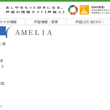
すすめ情報
芦屋情報・黒帯
芦屋LIFE NEWS！
ＡＭＥＬＩＡ
に潜
各家
りさ
家庭
ン