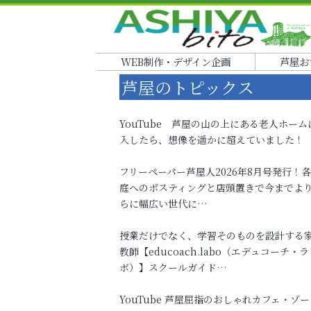
WEB制作・デザイン企画
芦屋お
芦屋のトピックス
YouTube 芦屋の山の上にある老人ホーム
入したら、想像を遥かに超えていました！
フリーペーパー芦屋人2026年8月号発行！
庭へのポスティングと店頭置きで今までよ
らに幅広い世代に…
授業だけでなく、学習そのものを設計する
教師【educoach.labo（エデュコーチ・ラ
ボ）】スクールガイド…
YouTube 芦屋屈指のおしゃれカフェ・ゾー