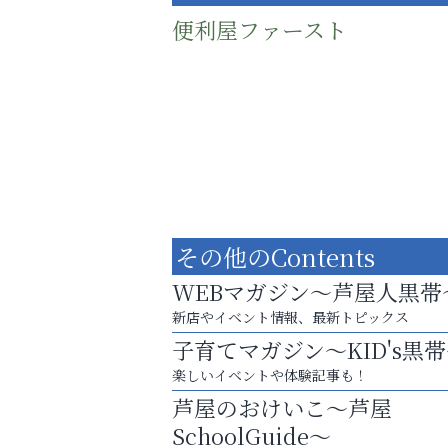
便利屋ファースト
その他のContents
WEBマガジン～芦屋人黒帯
新店やイベント情報、最新トピックス
子育てマガジン～KID's黒
庭のお手入れから遺品整理まで
楽しいイベントや体験記事も！
ちょっとしたお困りごともOK!
芦屋のおけいこ～芦屋
アテイン音楽教室
SchoolGuide～