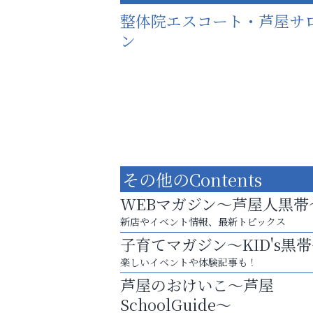
整体院エスコート・芦屋サ
ン
その他のContents
WEBマガジン～芦屋人黒帯
新店やイベント情報、最新トピックス
子育てマガジン～KID's黒
楽しいイベントや体験記事も！
猫背･側弯、背骨の歪みを
芦屋のおけいこ～芦屋
整えませんか？
SchoolGuide～
トレファク出張買取