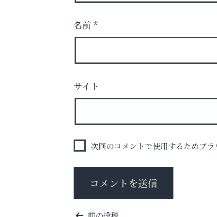
名前
*
サイト
「この学校に出会えて、本当によかった。
いわみ眼科
次回のコメントで使用するためブラ
投
前の投稿