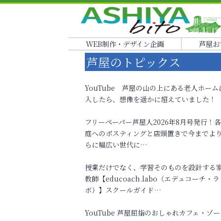
WEB制作・デザイン企画
芦屋お
芦屋のトピックス
YouTube 芦屋の山の上にある老人ホーム
入したら、想像を遥かに超えていました！
フリーペーパー芦屋人2026年8月号発行！
庭へのポスティングと店頭置きで今までよ
らに幅広い世代に…
授業だけでなく、学習そのものを設計する
教師【educoach.labo（エデュコーチ・ラ
ボ）】スクールガイド…
YouTube 芦屋屈指のおしゃれカフェ・ゾー