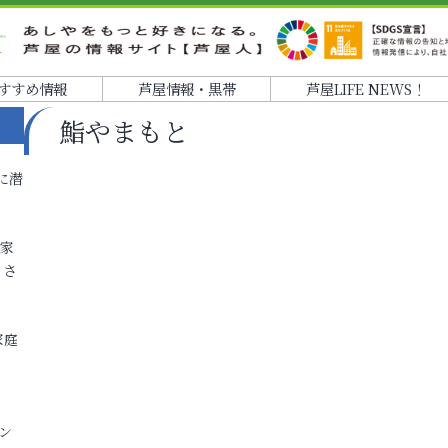
すすめ情報
芦屋情報・黒帯
芦屋LIFE NEWS！
鮨やまもと
に潜
各家
りさ
家庭
ン