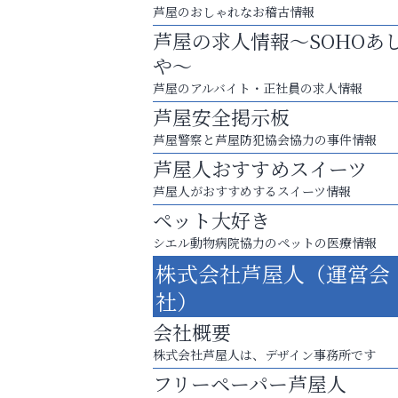
芦屋のおしゃれなお稽古情報
芦屋の求人情報～SOHOあ
や～
芦屋のアルバイト・正社員の求人情報
芦屋安全掲示板
芦屋警察と芦屋防犯協会協力の事件情報
芦屋人おすすめスイーツ
芦屋人がおすすめするスイーツ情報
ペット大好き
シエル動物病院協力のペットの医療情報
株式会社芦屋人（運営会
査定のプロが心を込めて出張査定
社）
ご不要品の売却はトレファク出張買取へ
会社概要
阪神相続相談協会
株式会社芦屋人は、デザイン事務所です
フリーペーパー芦屋人