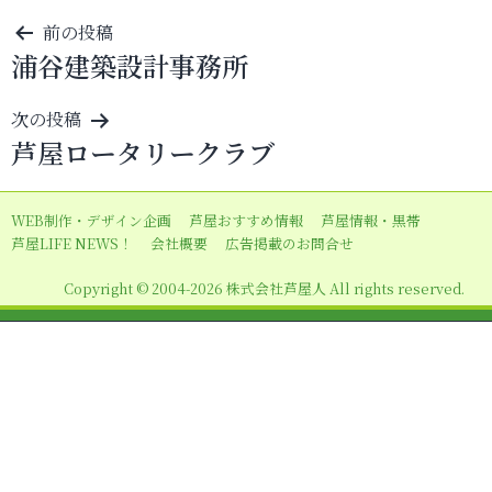
投
前の投稿
浦谷建築設計事務所
稿
ナ
次の投稿
ビ
芦屋ロータリークラブ
ゲ
ー
WEB制作・デザイン企画
芦屋おすすめ情報
芦屋情報・黒帯
シ
芦屋LIFE NEWS！
会社概要
広告掲載のお問合せ
ョ
Copyright © 2004-2026 株式会社芦屋人 All rights reserved.
ン