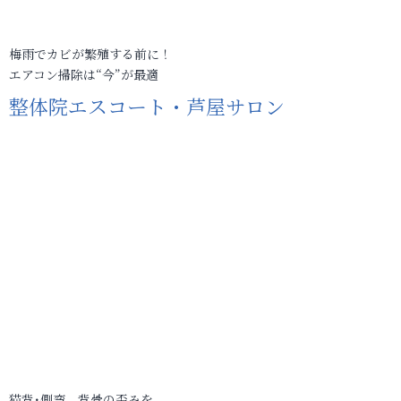
梅雨でカビが繁殖する前に！
エアコン掃除は“今”が最適
整体院エスコート・芦屋サロン
猫背･側弯、背骨の歪みを