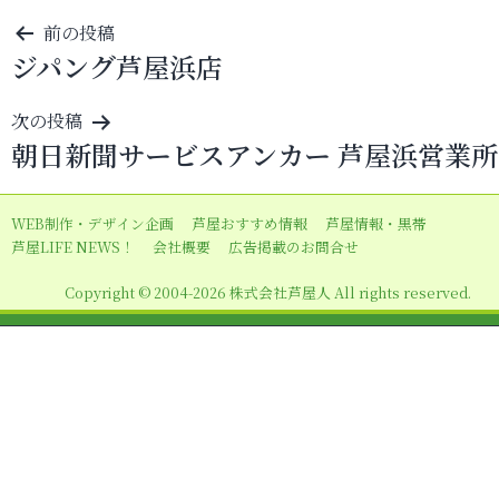
投
前の投稿
ジパング芦屋浜店
稿
ナ
次の投稿
ビ
朝日新聞サービスアンカー 芦屋浜営業所
ゲ
ー
WEB制作・デザイン企画
芦屋おすすめ情報
芦屋情報・黒帯
シ
芦屋LIFE NEWS！
会社概要
広告掲載のお問合せ
ョ
Copyright © 2004-2026 株式会社芦屋人 All rights reserved.
ン