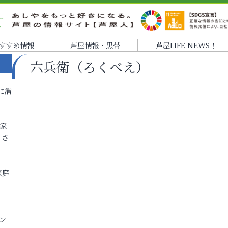
すすめ情報
芦屋情報・黒帯
芦屋LIFE NEWS！
六兵衛（ろくべえ）
に潜
各家
りさ
家庭
ン