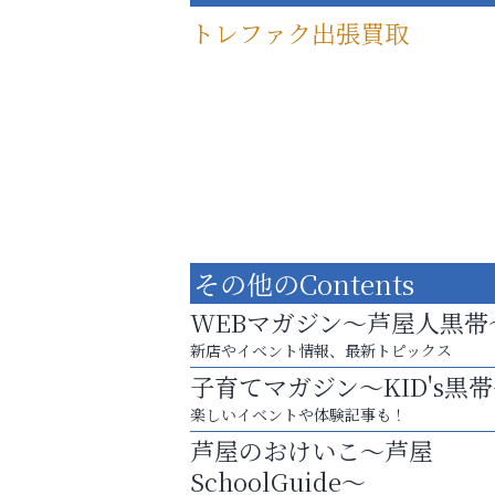
トレファク出張買取
その他のContents
WEBマガジン～芦屋人黒帯
新店やイベント情報、最新トピックス
子育てマガジン～KID's黒
査定のプロが心を込めて出張査定
楽しいイベントや体験記事も！
ご不要品の売却はトレファク出張買取へ
芦屋のおけいこ～芦屋
南芦屋浜皮膚科クリニック
SchoolGuide～