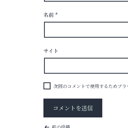
名前
*
庭のお手入れから遺品整理まで
サイト
ちょっとしたお困りごともOK!
整体院エスコート・芦屋サ
ン
次回のコメントで使用するためブラ
投
前の投稿