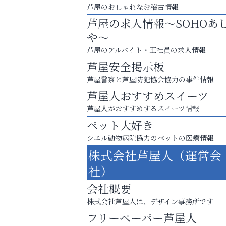
芦屋のおしゃれなお稽古情報
芦屋の求人情報～SOHOあ
や～
芦屋のアルバイト・正社員の求人情報
芦屋安全掲示板
芦屋警察と芦屋防犯協会協力の事件情報
芦屋人おすすめスイーツ
芦屋人がおすすめするスイーツ情報
ペット大好き
シエル動物病院協力のペットの医療情報
お子さまにも大人にも、優しく寄り添う
株式会社芦屋人（運営会
OTTO南芦屋浜皮膚科クリニック、開院！
社）
いわみ眼科
会社概要
株式会社芦屋人は、デザイン事務所です
フリーペーパー芦屋人