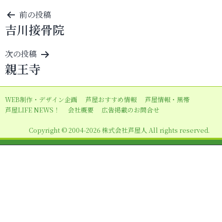
投
前の投稿
吉川接骨院
稿
ナ
次の投稿
ビ
親王寺
ゲ
ー
WEB制作・デザイン企画
芦屋おすすめ情報
芦屋情報・黒帯
シ
芦屋LIFE NEWS！
会社概要
広告掲載のお問合せ
ョ
Copyright © 2004-2026 株式会社芦屋人 All rights reserved.
ン