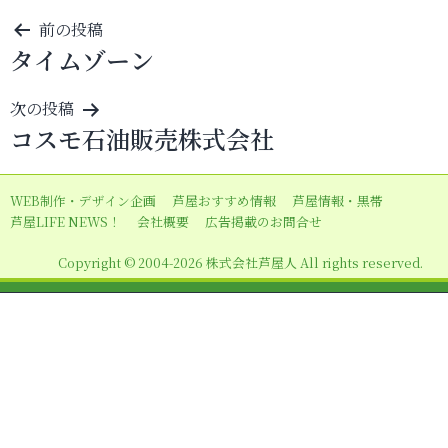
投
前の投稿
タイムゾーン
稿
ナ
次の投稿
ビ
コスモ石油販売株式会社
ゲ
ー
WEB制作・デザイン企画
芦屋おすすめ情報
芦屋情報・黒帯
シ
芦屋LIFE NEWS！
会社概要
広告掲載のお問合せ
ョ
Copyright © 2004-2026 株式会社芦屋人 All rights reserved.
ン