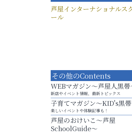
芦屋インターナショナルス
ール
その他のContents
WEBマガジン～芦屋人黒帯
新店やイベント情報、最新トピックス
子育てマガジン～KID's黒
楽しいイベントや体験記事も！
英語で育つ、世界が広がる！
芦屋のおけいこ～芦屋
ラ・ミカ矯正歯科
SchoolGuide～