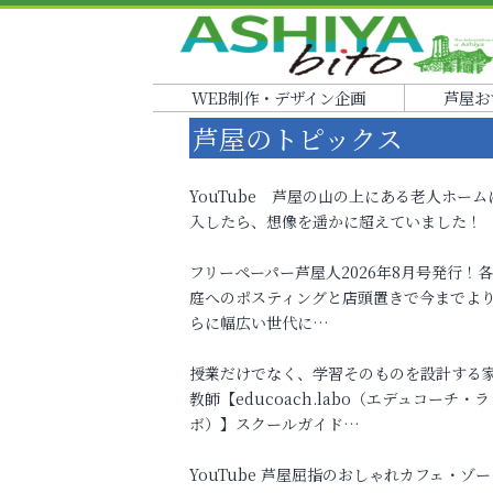
WEB制作・デザイン企画
芦屋お
芦屋のトピックス
YouTube 芦屋の山の上にある老人ホーム
入したら、想像を遥かに超えていました！
フリーペーパー芦屋人2026年8月号発行！
庭へのポスティングと店頭置きで今までよ
らに幅広い世代に…
授業だけでなく、学習そのものを設計する
教師【educoach.labo（エデュコーチ・ラ
ボ）】スクールガイド…
YouTube 芦屋屈指のおしゃれカフェ・ゾー