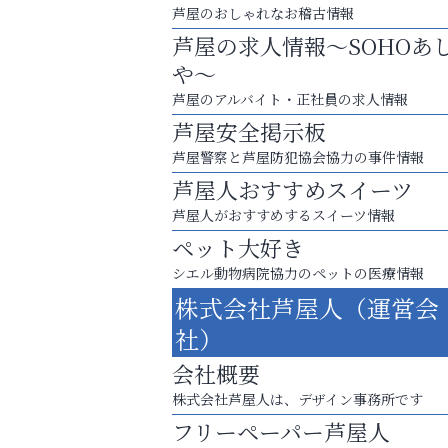
芦屋のおしゃれなお稽古情報
芦屋の求人情報～SOHOあ
や～
芦屋のアルバイト・正社員の求人情報
芦屋安全掲示板
芦屋警察と芦屋防犯協会協力の事件情報
芦屋人おすすめスイーツ
芦屋人がおすすめするスイーツ情報
ペット大好き
シエル動物病院協力のペットの医療情報
お一人おひとりに合う治療をご提案
株式会社芦屋人（運営会
口元から始まる、自分らしい毎日を
社）
便利屋ファースト
会社概要
株式会社芦屋人は、デザイン事務所です
フリーペーパー芦屋人