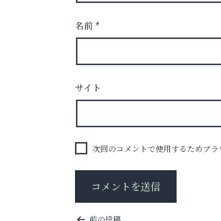
名前
*
サイト
学び方が変われば、成績は変わる。
整体院エスコート・芦屋サ
ン
次回のコメントで使用するためブラ
投
前の投稿