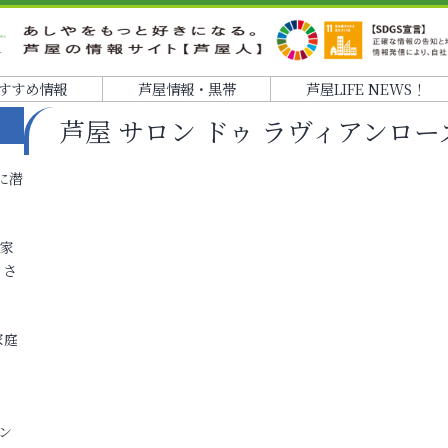
すすめ情報
芦屋情報・黒帯
芦屋LIFE NEWS！
芦屋 サロン ドゥ ラヴィアンロー
に潜
各家
りさ
家庭
ン