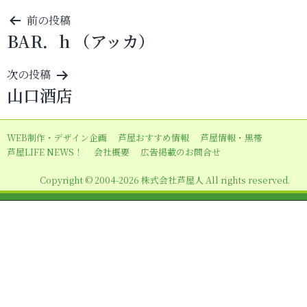
投
前の投稿
BAR．h （アッカ）
稿
ナ
次の投稿
ビ
山口酒店
ゲ
ー
WEB制作・デザイン企画
芦屋おすすめ情報
芦屋情報・黒帯
シ
芦屋LIFE NEWS！
会社概要
広告掲載のお問合せ
ョ
Copyright © 2004-2026 株式会社芦屋人 All rights reserved.
ン