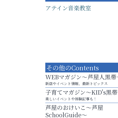
アテイン音楽教室
その他のContents
WEBマガジン～芦屋人黒帯
新店やイベント情報、最新トピックス
子育てマガジン～KID's黒
あなたらしく奏でる、音楽の時間
楽しいイベントや体験記事も！
ラ・ミカ矯正歯科
芦屋のおけいこ～芦屋
SchoolGuide～