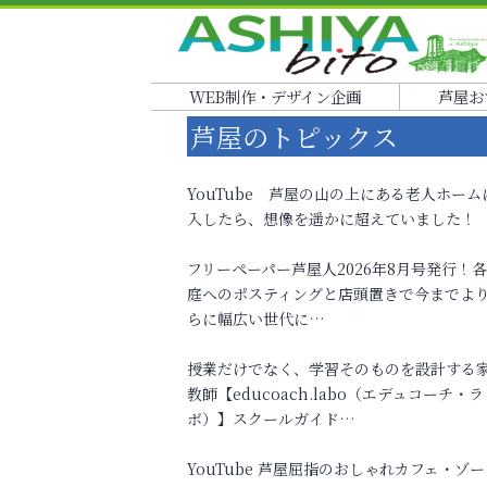
WEB制作・デザイン企画
芦屋お
芦屋のトピックス
YouTube 芦屋の山の上にある老人ホーム
入したら、想像を遥かに超えていました！
フリーペーパー芦屋人2026年8月号発行！
庭へのポスティングと店頭置きで今までよ
らに幅広い世代に…
授業だけでなく、学習そのものを設計する
教師【educoach.labo（エデュコーチ・ラ
ボ）】スクールガイド…
YouTube 芦屋屈指のおしゃれカフェ・ゾー