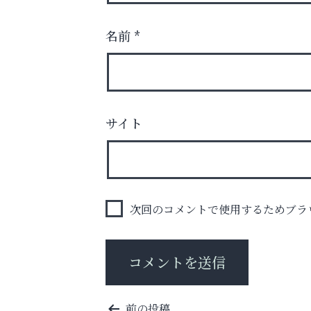
名前
*
サイト
査定のプロが心を込めて出張査定
ご不要品の売却はトレファク出張買取へ
芦屋人~あしやびと~
次回のコメントで使用するためブラ
投
前の投稿