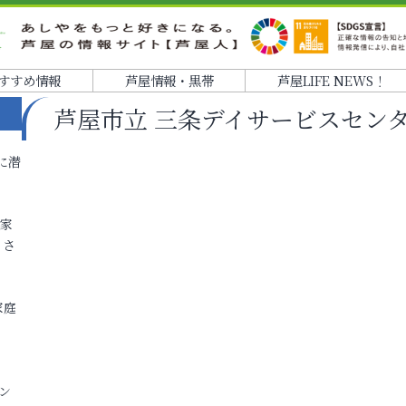
すすめ情報
芦屋情報・黒帯
芦屋LIFE NEWS！
芦屋市立 三条デイサービスセン
に潜
各家
りさ
家庭
ン