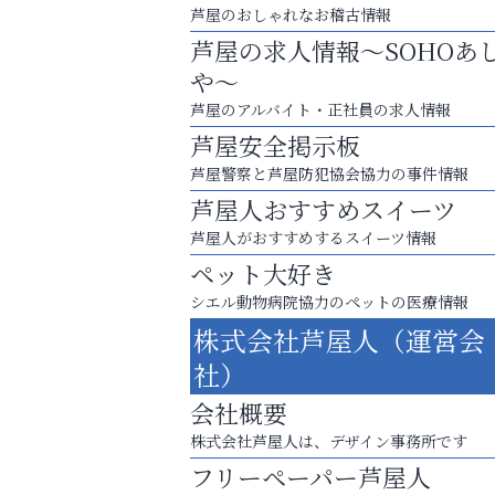
芦屋のおしゃれなお稽古情報
芦屋の求人情報～SOHOあ
や～
芦屋のアルバイト・正社員の求人情報
芦屋安全掲示板
芦屋警察と芦屋防犯協会協力の事件情報
芦屋人おすすめスイーツ
芦屋人がおすすめするスイーツ情報
ペット大好き
お一人おひとりに合う治療をご提案
シエル動物病院協力のペットの医療情報
口元から始まる、自分らしい毎日を
株式会社芦屋人（運営会
整体院エスコート・芦屋サ
社）
ン
会社概要
株式会社芦屋人は、デザイン事務所です
フリーペーパー芦屋人