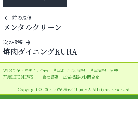
投
前の投稿
メンタルクリーン
稿
ナ
次の投稿
ビ
焼肉ダイニングKURA
ゲ
ー
WEB制作・デザイン企画
芦屋おすすめ情報
芦屋情報・黒帯
シ
芦屋LIFE NEWS！
会社概要
広告掲載のお問合せ
ョ
Copyright © 2004-2026 株式会社芦屋人 All rights reserved.
ン