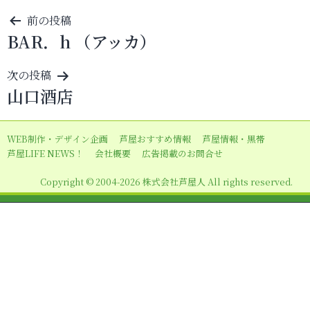
投
前の投稿
BAR．h （アッカ）
稿
ナ
次の投稿
ビ
山口酒店
ゲ
ー
WEB制作・デザイン企画
芦屋おすすめ情報
芦屋情報・黒帯
シ
芦屋LIFE NEWS！
会社概要
広告掲載のお問合せ
ョ
Copyright © 2004-2026 株式会社芦屋人 All rights reserved.
ン