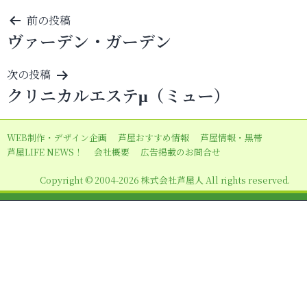
投
前の投稿
ヴァーデン・ガーデン
稿
ナ
次の投稿
ビ
クリニカルエステμ（ミュー）
ゲ
ー
WEB制作・デザイン企画
芦屋おすすめ情報
芦屋情報・黒帯
シ
芦屋LIFE NEWS！
会社概要
広告掲載のお問合せ
ョ
Copyright © 2004-2026 株式会社芦屋人 All rights reserved.
ン