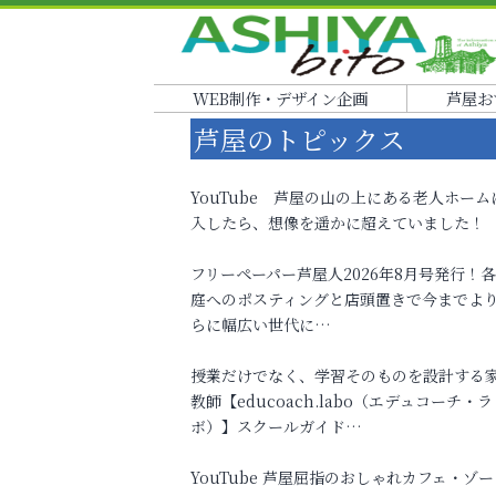
WEB制作・デザイン企画
芦屋お
芦屋のトピックス
YouTube 芦屋の山の上にある老人ホーム
入したら、想像を遥かに超えていました！
フリーペーパー芦屋人2026年8月号発行！
庭へのポスティングと店頭置きで今までよ
らに幅広い世代に…
授業だけでなく、学習そのものを設計する
教師【educoach.labo（エデュコーチ・ラ
ボ）】スクールガイド…
YouTube 芦屋屈指のおしゃれカフェ・ゾー