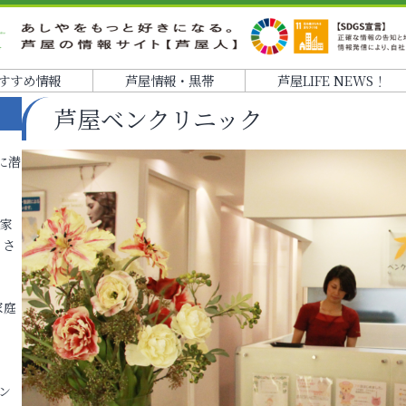
すすめ情報
芦屋情報・黒帯
芦屋LIFE NEWS！
芦屋ベンクリニック
に潜
各家
りさ
家庭
ン