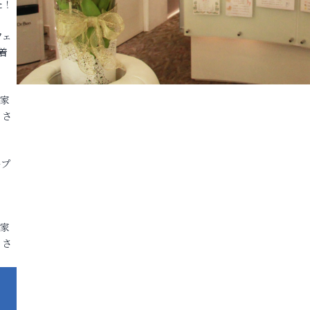
た！
フェ
着
各家
りさ
ープ
各家
りさ