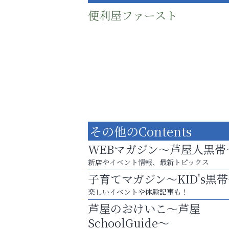
便利屋ファースト
その他のContents
WEBマガジン～芦屋人黒帯
新店やイベント情報、最新トピックス
子育てマガジン～KID's黒
庭のお手入れから遺品整理まで
楽しいイベントや体験記事も！
ちょっとしたお困りごともOK!
芦屋のおけいこ～芦屋
芦屋インターナショナルス
SchoolGuide～
ール