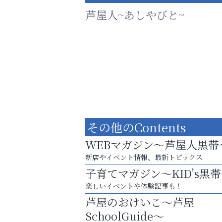
芦屋人~あしやびと~
その他のContents
WEBマガジン～芦屋人黒帯
新店やイベント情報、最新トピックス
子育てマガジン～KID's黒
芦屋・西宮・神戸の新店舗PRやリニューア
楽しいイベントや体験記事も！
知などお気軽にご相談ください。
芦屋のおけいこ～芦屋
阪神相続相談協会
SchoolGuide～