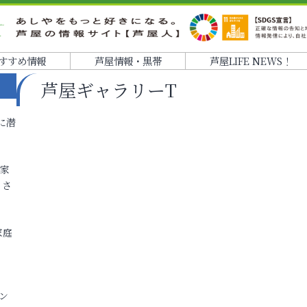
すすめ情報
芦屋情報・黒帯
芦屋LIFE NEWS！
芦屋ギャラリーT
に潜
各家
りさ
家庭
ン