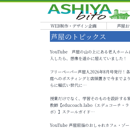
WEB制作・デザイン企画
芦屋お
芦屋のトピックス
YouTube 芦屋の山の上にある老人ホーム
入したら、想像を遥かに超えていました！
フリーペーパー芦屋人2026年8月号発行！
庭へのポスティングと店頭置きで今までよ
らに幅広い世代に…
授業だけでなく、学習そのものを設計する
教師【educoach.labo（エデュコーチ・ラ
ボ）】スクールガイド…
YouTube 芦屋屈指のおしゃれカフェ・ゾー