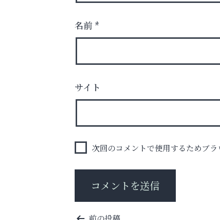
名前
*
庭のお手入れから遺品整理まで
サイト
ちょっとしたお困りごともOK!
トレファク出張買取
次回のコメントで使用するためブラ
投
前の投稿