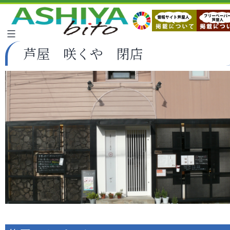
芦屋 咲くや 閉店