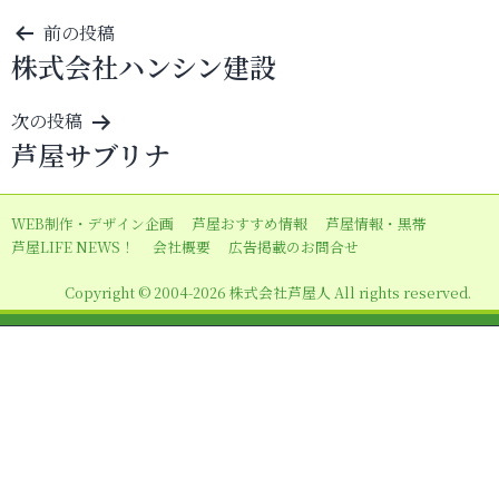
投
前の投稿
株式会社ハンシン建設
稿
ナ
次の投稿
ビ
芦屋サブリナ
ゲ
ー
WEB制作・デザイン企画
芦屋おすすめ情報
芦屋情報・黒帯
シ
芦屋LIFE NEWS！
会社概要
広告掲載のお問合せ
ョ
Copyright © 2004-2026 株式会社芦屋人 All rights reserved.
ン