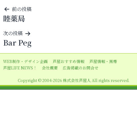
投
前の投稿
睦薬局
稿
ナ
次の投稿
ビ
Bar Peg
ゲ
ー
WEB制作・デザイン企画
芦屋おすすめ情報
芦屋情報・黒帯
シ
芦屋LIFE NEWS！
会社概要
広告掲載のお問合せ
ョ
Copyright © 2004-2026 株式会社芦屋人 All rights reserved.
ン