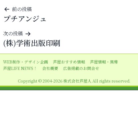
投
前の投稿
プチアンジュ
稿
ナ
次の投稿
ビ
(株)学術出版印刷
ゲ
ー
WEB制作・デザイン企画
芦屋おすすめ情報
芦屋情報・黒帯
シ
芦屋LIFE NEWS！
会社概要
広告掲載のお問合せ
ョ
Copyright © 2004-2026 株式会社芦屋人 All rights reserved.
ン