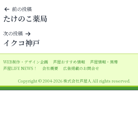
投
前の投稿
たけのこ薬局
稿
ナ
次の投稿
ビ
イクコ神戸
ゲ
ー
WEB制作・デザイン企画
芦屋おすすめ情報
芦屋情報・黒帯
シ
芦屋LIFE NEWS！
会社概要
広告掲載のお問合せ
ョ
Copyright © 2004-2026 株式会社芦屋人 All rights reserved.
ン