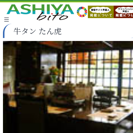
牛タン たん虎