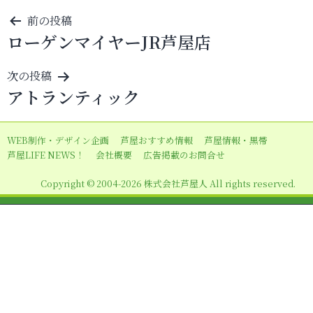
投
前の投稿
ローゲンマイヤーJR芦屋店
稿
ナ
次の投稿
ビ
アトランティック
ゲ
ー
WEB制作・デザイン企画
芦屋おすすめ情報
芦屋情報・黒帯
シ
芦屋LIFE NEWS！
会社概要
広告掲載のお問合せ
ョ
Copyright © 2004-2026 株式会社芦屋人 All rights reserved.
ン