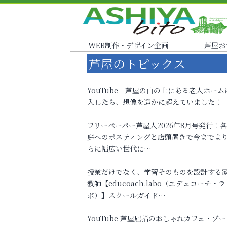
WEB制作・デザイン企画
芦屋お
芦屋のトピックス
YouTube 芦屋の山の上にある老人ホーム
入したら、想像を遥かに超えていました！
フリーペーパー芦屋人2026年8月号発行！
庭へのポスティングと店頭置きで今までよ
らに幅広い世代に…
授業だけでなく、学習そのものを設計する
教師【educoach.labo（エデュコーチ・ラ
ボ）】スクールガイド…
YouTube 芦屋屈指のおしゃれカフェ・ゾー