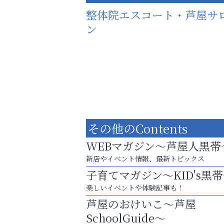
整体院エスコート・芦屋サ
ン
その他のContents
WEBマガジン～芦屋人黒帯
新店やイベント情報、最新トピックス
子育てマガジン～KID's黒
楽しいイベントや体験記事も！
猫背･側弯、背骨の歪みを
芦屋のおけいこ～芦屋
整えませんか？
SchoolGuide～
芦屋インターナショナルス