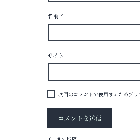
名前
*
サイト
お子さまにも大人にも、優しく寄り添う
OTTO南芦屋浜皮膚科クリニック、開院！
ラ・ミカ矯正歯科
次回のコメントで使用するためブラ
投
前の投稿