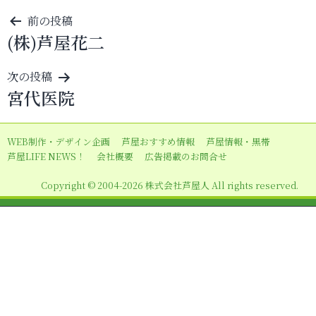
投
前の投稿
(株)芦屋花二
稿
ナ
次の投稿
ビ
宮代医院
ゲ
ー
WEB制作・デザイン企画
芦屋おすすめ情報
芦屋情報・黒帯
シ
芦屋LIFE NEWS！
会社概要
広告掲載のお問合せ
ョ
Copyright © 2004-2026 株式会社芦屋人 All rights reserved.
ン