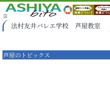
法村友井バレエ学校 芦屋教室
芦屋のトピックス