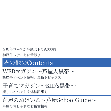
８周年コースが半額以下の8,000円！
神戸牛ステーキに舌鼓♪
その他のContents
WEBマガジン～芦屋人黒帯～
新店やイベント情報、最新トピックス
子育てマガジン～KID's黒帯～
楽しいイベントや体験記事も！
芦屋のおけいこ～芦屋SchoolGuide～
芦屋のおしゃれなお稽古情報