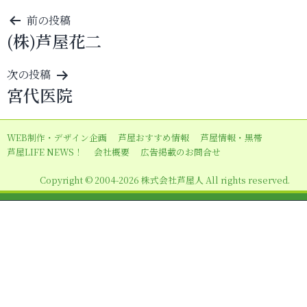
投
前の投稿
(株)芦屋花二
稿
ナ
次の投稿
ビ
宮代医院
ゲ
ー
WEB制作・デザイン企画
芦屋おすすめ情報
芦屋情報・黒帯
シ
芦屋LIFE NEWS！
会社概要
広告掲載のお問合せ
ョ
Copyright © 2004-2026 株式会社芦屋人 All rights reserved.
ン