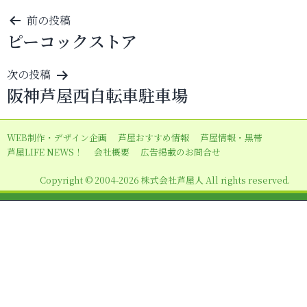
投
前の投稿
ピーコックストア
稿
ナ
次の投稿
ビ
阪神芦屋西自転車駐車場
ゲ
ー
WEB制作・デザイン企画
芦屋おすすめ情報
芦屋情報・黒帯
シ
芦屋LIFE NEWS！
会社概要
広告掲載のお問合せ
ョ
Copyright © 2004-2026 株式会社芦屋人 All rights reserved.
ン