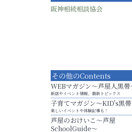
阪神相続相談協会
その他のContents
WEBマガジン～芦屋人黒帯
新店やイベント情報、最新トピックス
子育てマガジン～KID's黒
まずは話してみませんか？
楽しいイベントや体験記事も！
「相続」無料相談会カフェ
芦屋のおけいこ～芦屋
芦屋インターナショナルス
SchoolGuide～
ール