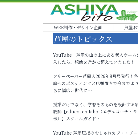
WEB制作・デザイン企画
芦屋お
芦屋のトピックス
YouTube 芦屋の山の上にある老人ホーム
入したら、想像を遥かに超えていました！
フリーペーパー芦屋人2026年8月号発行！
庭へのポスティングと店頭置きで今までよ
らに幅広い世代に…
授業だけでなく、学習そのものを設計する
教師【educoach.labo（エデュコーチ・ラ
ボ）】スクールガイド…
YouTube 芦屋屈指のおしゃれカフェ・ゾー