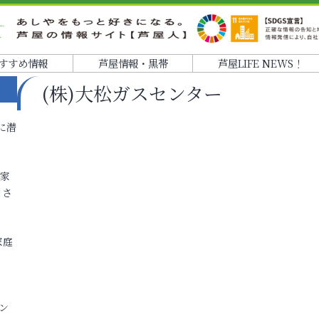
すすめ情報
芦屋情報・黒帯
芦屋LIFE NEWS！
(株)大松ガスセンター
に潜
各家
りさ
家庭
ン