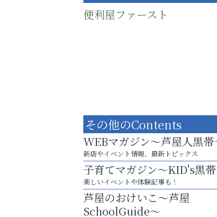
便利屋ファースト
その他のContents
WEBマガジン～芦屋人黒帯
新店やイベント情報、最新トピックス
子育てマガジン～KID's黒
庭のお手入れから遺品整理まで
楽しいイベントや体験記事も！
ちょっとしたお困りごともOK!
芦屋のおけいこ～芦屋
アクイール芦屋店
SchoolGuide～