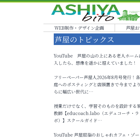
WEB制作・デザイン企画
芦屋お
芦屋のトピックス
YouTube 芦屋の山の上にある老人ホーム
入したら、想像を遥かに超えていました！
フリーペーパー芦屋人2026年8月号発行！
庭へのポスティングと店頭置きで今までよ
らに幅広い世代に…
授業だけでなく、学習そのものを設計する
教師【educoach.labo（エデュコーチ・ラ
ボ）】スクールガイド…
YouTube 芦屋屈指のおしゃれカフェ・ゾー