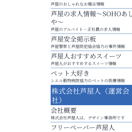
芦屋のおしゃれなお稽古情報
芦屋の求人情報～SOHOあ
や～
芦屋のアルバイト・正社員の求人情報
芦屋安全掲示板
芦屋警察と芦屋防犯協会協力の事件情報
芦屋人おすすめスイーツ
芦屋人がおすすめするスイーツ情報
ペット大好き
シエル動物病院協力のペットの医療情報
洋服お売りください！ 買取サービスは
株式会社芦屋人（運営会
出張・宅配・持ち込みすべて無料！
社）
整体院エスコート・芦屋サ
会社概要
ン
株式会社芦屋人は、デザイン事務所です
フリーペーパー芦屋人