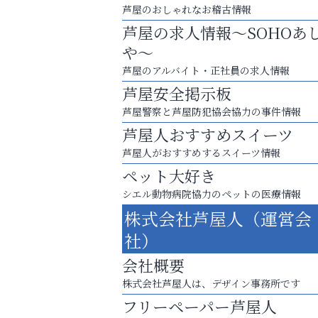
芦屋のおしゃれなお稽古情報
芦屋の求人情報～SOHOあ
や～
芦屋のアルバイト・正社員の求人情報
芦屋安全掲示板
芦屋警察と芦屋防犯協会協力の事件情報
芦屋人おすすめスイーツ
芦屋人がおすすめするスイーツ情報
ペット大好き
シエル動物病院協力のペットの医療情報
株式会社芦屋人（運営会
まずは話してみませんか？
社）
「相続」無料相談会カフェ
会社概要
芦屋人~あしやびと~
株式会社芦屋人は、デザイン事務所です
フリーペーパー芦屋人