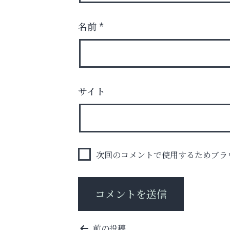
名前
*
サイト
梅雨でカビが繁殖する前に！
エアコン掃除は“今”が最適
トレファク出張買取
次回のコメントで使用するためブラ
投
前の投稿