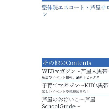
整体院エスコート・芦屋サ
ン
その他のContents
WEBマガジン～芦屋人黒帯
新店やイベント情報、最新トピックス
子育てマガジン～KID's黒
楽しいイベントや体験記事も！
猫背･側弯、背骨の歪みを
芦屋のおけいこ～芦屋
整えませんか？
SchoolGuide～
阪神相続相談協会