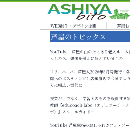
WEB制作・デザイン企画
芦屋お
芦屋のトピックス
YouTube 芦屋の山の上にある老人ホーム
入したら、想像を遥かに超えていました！
フリーペーパー芦屋人2026年8月号発行！
庭へのポスティングと店頭置きで今までよ
らに幅広い世代に…
授業だけでなく、学習そのものを設計する
教師【educoach.labo（エデュコーチ・ラ
ボ）】スクールガイド…
YouTube 芦屋屈指のおしゃれカフェ・ゾー