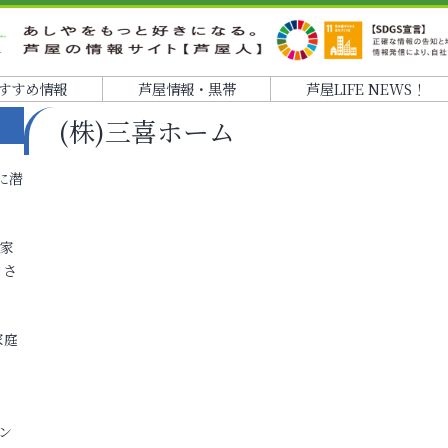
すすめ情報
芦屋情報・黒帯
芦屋LIFE NEWS！
(株)三喜ホーム
に潜
各家
りさ
家庭
ン