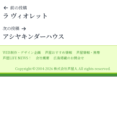
投
前の投稿
ラ ヴィオレット
稿
ナ
次の投稿
ビ
アシヤキンダーハウス
ゲ
ー
WEB制作・デザイン企画
芦屋おすすめ情報
芦屋情報・黒帯
シ
芦屋LIFE NEWS！
会社概要
広告掲載のお問合せ
ョ
Copyright © 2004-2026 株式会社芦屋人 All rights reserved.
ン