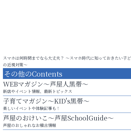
スマホは何時間までなら大丈夫？ ～スマホ時代に知っておきたい子
の近視対策～
その他のContents
WEBマガジン～芦屋人黒帯～
新店やイベント情報、最新トピックス
子育てマガジン～KID's黒帯～
楽しいイベントや体験記事も！
芦屋のおけいこ～芦屋SchoolGuide～
芦屋のおしゃれなお稽古情報