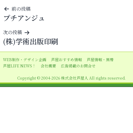
投
前の投稿
プチアンジュ
稿
ナ
次の投稿
ビ
(株)学術出版印刷
ゲ
ー
WEB制作・デザイン企画
芦屋おすすめ情報
芦屋情報・黒帯
シ
芦屋LIFE NEWS！
会社概要
広告掲載のお問合せ
ョ
Copyright © 2004-2026 株式会社芦屋人 All rights reserved.
ン