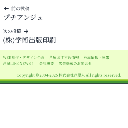
投
前の投稿
プチアンジュ
稿
ナ
次の投稿
ビ
(株)学術出版印刷
ゲ
ー
WEB制作・デザイン企画
芦屋おすすめ情報
芦屋情報・黒帯
シ
芦屋LIFE NEWS！
会社概要
広告掲載のお問合せ
ョ
Copyright © 2004-2026 株式会社芦屋人 All rights reserved.
ン